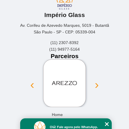
Império Glass
Av. Corifeu de Azevedo Marques, 5019 - Butantã
São Paulo - SP - CEP: 05339-004
(11) 2307-8392
(11) 94977-5164
Parceiros
‹
›
Home
Empresa
Olá! Fale agora pelo WhatsApp.
Missão