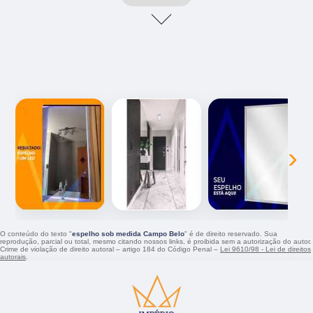
‹
›
O conteúdo do texto "
espelho sob medida Campo Belo
" é de direito reservado. Sua
reprodução, parcial ou total, mesmo citando nossos links, é proibida sem a autorização do autor.
Crime de violação de direito autoral – artigo 184 do Código Penal –
Lei 9610/98 - Lei de direitos
autorais
.