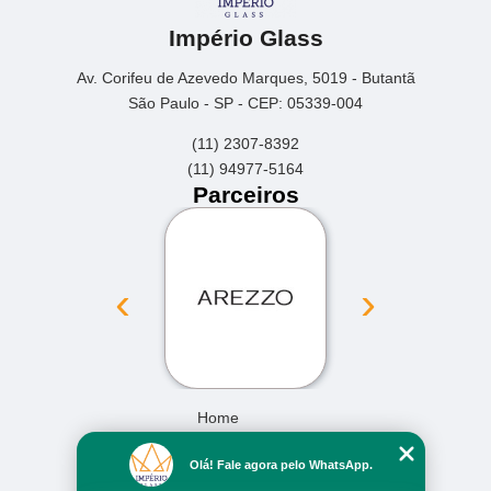
Império Glass
Av. Corifeu de Azevedo Marques, 5019 - Butantã
São Paulo - SP - CEP: 05339-004
(11) 2307-8392
(11) 94977-5164
Parceiros
‹
›
Home
Empresa
Olá! Fale agora pelo WhatsApp.
Missão