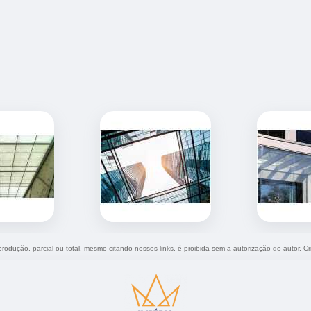
eprodução, parcial ou total, mesmo citando nossos links, é proibida sem a autorização do autor. C