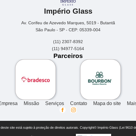
Império Glass
Av. Corifeu de Azevedo Marques, 5019 - Butantã
São Paulo - SP - CEP: 05339-004
(11) 2307-8392
(11) 94977-5164
Parceiros
Empresa
Missão
Serviços
Contato
Mapa do site
Mai
r deste site está sujeito à proteção de direitos autorais. Copyright© Império Glass (Lei 9610 