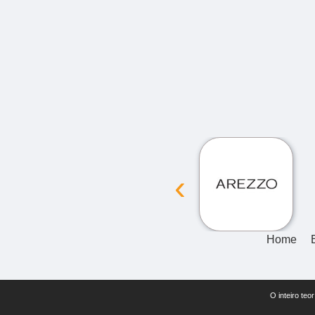
‹
Home
O inteiro teo