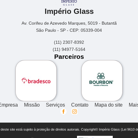
Império Glass
Av. Corifeu de Azevedo Marques, 5019 - Butantã
São Paulo - SP - CEP: 05339-004
(11) 2307-8392
(11) 94977-5164
Parceiros
Empresa
Missão
Serviços
Contato
Mapa do site
Mai
r deste site está sujeito à proteção de direitos autorais. Copyright© Império Glass (Lei 9610 