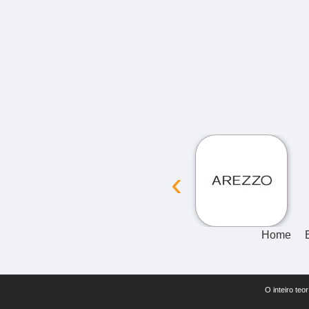
‹
Home
O inteiro teo