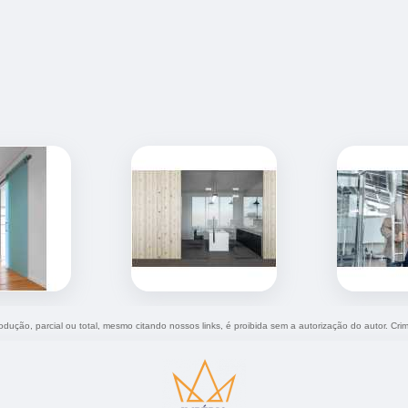
rodução, parcial ou total, mesmo citando nossos links, é proibida sem a autorização do autor. Cri