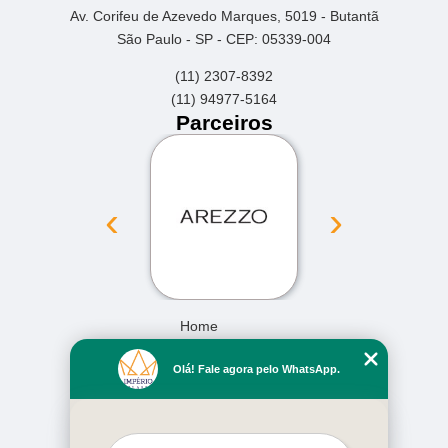
Av. Corifeu de Azevedo Marques, 5019 - Butantã
São Paulo - SP - CEP: 05339-004
(11) 2307-8392
(11) 94977-5164
Parceiros
‹
›
Home
Empresa
Olá! Fale agora pelo WhatsApp.
Missão
Serviços
Contato
Mapa do site