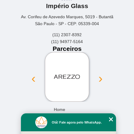
Império Glass
Av. Corifeu de Azevedo Marques, 5019 - Butantã
São Paulo - SP - CEP: 05339-004
(11) 2307-8392
(11) 94977-5164
Parceiros
‹
›
Home
Empresa
Olá! Fale agora pelo WhatsApp.
Missão
Serviços