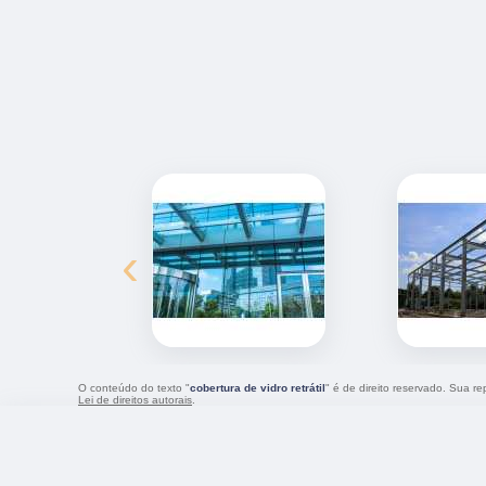
‹
O conteúdo do texto "
cobertura de vidro retrátil
" é de direito reservado. Sua r
Lei de direitos autorais
.