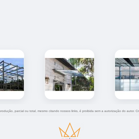
eprodução, parcial ou total, mesmo citando nossos links, é proibida sem a autorização do autor. C