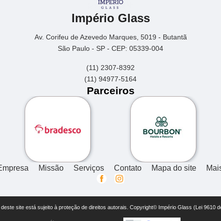
Império Glass
Av. Corifeu de Azevedo Marques, 5019 - Butantã
São Paulo - SP - CEP: 05339-004
(11) 2307-8392
(11) 94977-5164
Parceiros
Empresa
Missão
Serviços
Contato
Mapa do site
Mai
r deste site está sujeito à proteção de direitos autorais. Copyright© Império Glass (Lei 9610 