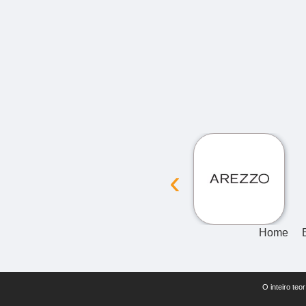
‹
Home
O inteiro teo