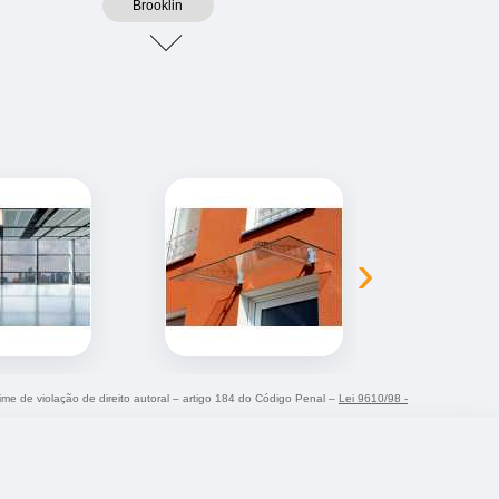
Brooklin
›
rime de violação de direito autoral – artigo 184 do Código Penal –
Lei 9610/98 -