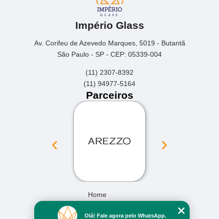
Império Glass
Av. Corifeu de Azevedo Marques, 5019 - Butantã
São Paulo - SP - CEP: 05339-004
(11) 2307-8392
(11) 94977-5164
Parceiros
‹
›
Home
Empresa
Olá! Fale agora pelo WhatsApp.
Missão