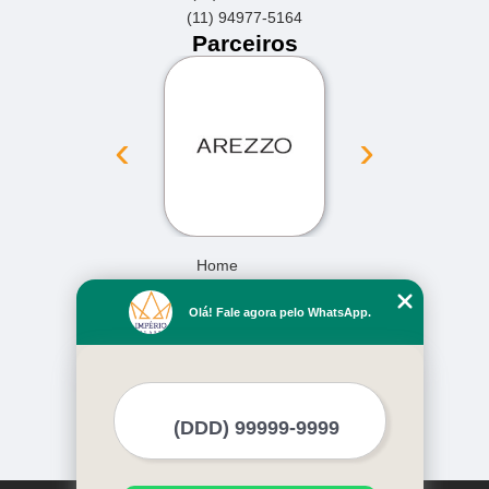
(11) 94977-5164
Parceiros
‹
›
Home
Empresa
Olá! Fale agora pelo WhatsApp.
Missão
Serviços
Contato
Mapa do site
Mais Serviços