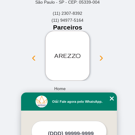
São Paulo - SP - CEP: 05339-004
(11) 2307-8392
(11) 94977-5164
Parceiros
‹
›
Home
Empresa
Olá! Fale agora pelo WhatsApp.
Missão
Serviços
Contato
Mapa do site
Mais Serviços