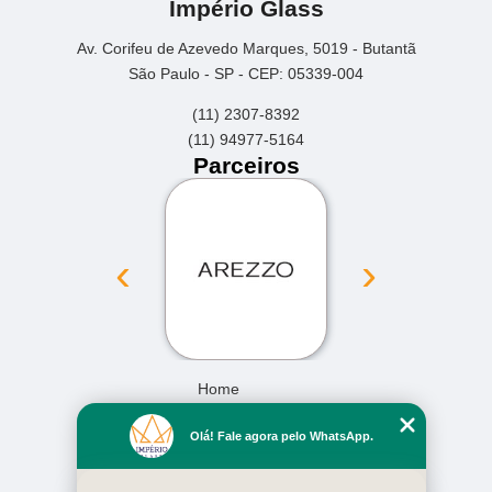
Império Glass
Av. Corifeu de Azevedo Marques, 5019 - Butantã
São Paulo - SP - CEP: 05339-004
(11) 2307-8392
(11) 94977-5164
Parceiros
‹
›
Home
Empresa
Olá! Fale agora pelo WhatsApp.
Missão
Serviços
Contato