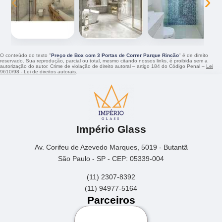
‹
›
O conteúdo do texto "
Preço de Box com 3 Portas de Correr Parque Rincão
" é de direito
reservado. Sua reprodução, parcial ou total, mesmo citando nossos links, é proibida sem a
autorização do autor. Crime de violação de direito autoral – artigo 184 do Código Penal –
Lei
9610/98 - Lei de direitos autorais
.
Império Glass
Av. Corifeu de Azevedo Marques, 5019 - Butantã
São Paulo - SP - CEP: 05339-004
(11) 2307-8392
(11) 94977-5164
Parceiros