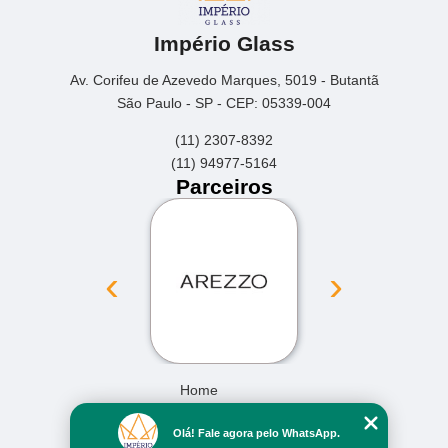
Império Glass
Av. Corifeu de Azevedo Marques, 5019 - Butantã
São Paulo - SP - CEP: 05339-004
(11) 2307-8392
(11) 94977-5164
Parceiros
‹
›
Home
Empresa
Olá! Fale agora pelo WhatsApp.
Missão