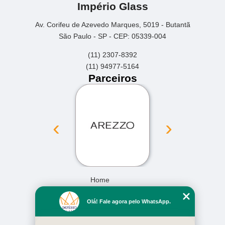
Império Glass
Av. Corifeu de Azevedo Marques, 5019 - Butantã
São Paulo - SP - CEP: 05339-004
(11) 2307-8392
(11) 94977-5164
Parceiros
‹
›
Home
Empresa
Olá! Fale agora pelo WhatsApp.
Missão
Serviços