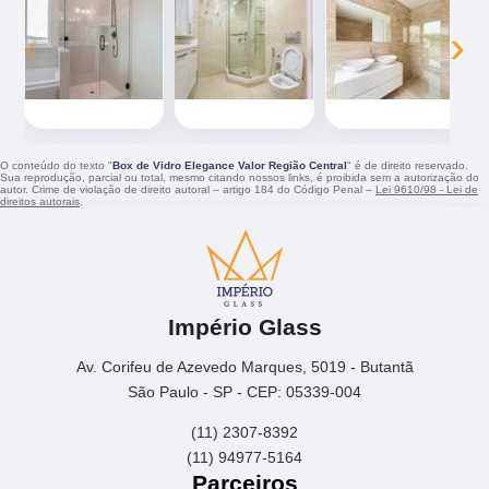
‹
›
O conteúdo do texto "
Box de Vidro Elegance Valor Região Central
" é de direito reservado.
Sua reprodução, parcial ou total, mesmo citando nossos links, é proibida sem a autorização do
autor. Crime de violação de direito autoral – artigo 184 do Código Penal –
Lei 9610/98 - Lei de
direitos autorais
.
Império Glass
Av. Corifeu de Azevedo Marques, 5019 - Butantã
São Paulo - SP - CEP: 05339-004
(11) 2307-8392
(11) 94977-5164
Parceiros