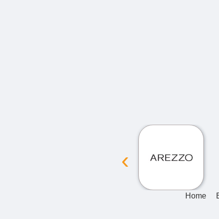
‹
Home