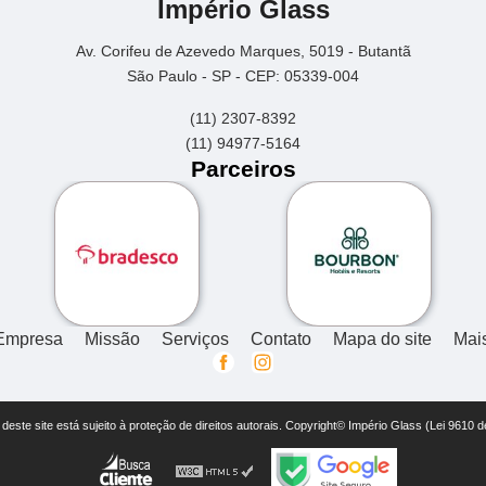
Império Glass
Av. Corifeu de Azevedo Marques, 5019 - Butantã
São Paulo - SP - CEP: 05339-004
(11) 2307-8392
(11) 94977-5164
Parceiros
Empresa
Missão
Serviços
Contato
Mapa do site
Mai
r deste site está sujeito à proteção de direitos autorais. Copyright© Império Glass (Lei 9610 