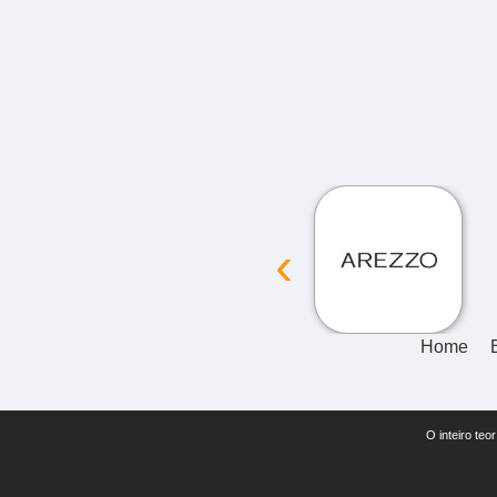
‹
Home
O inteiro teo