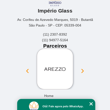
Império Glass
Av. Corifeu de Azevedo Marques, 5019 - Butantã
São Paulo - SP - CEP: 05339-004
(11) 2307-8392
(11) 94977-5164
Parceiros
‹
›
Home
Empresa
Olá! Fale agora pelo WhatsApp.
Missão