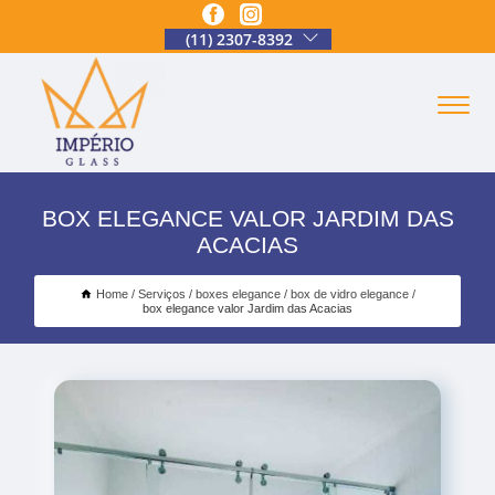
(11) 2307-8392
BOX ELEGANCE VALOR JARDIM DAS
ACACIAS
Home
Serviços
boxes elegance
box de vidro elegance
box elegance valor Jardim das Acacias