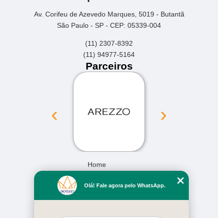
Av. Corifeu de Azevedo Marques, 5019 - Butantã
São Paulo - SP - CEP: 05339-004
(11) 2307-8392
(11) 94977-5164
Parceiros
‹
›
Home
Empresa
Olá! Fale agora pelo WhatsApp.
Missão
Serviços
Contato