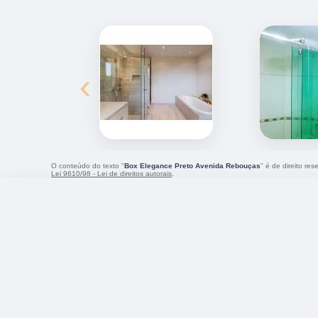
‹
O conteúdo do texto "
Box Elegance Preto Avenida Rebouças
" é de direito re
Lei 9610/98 - Lei de direitos autorais
.