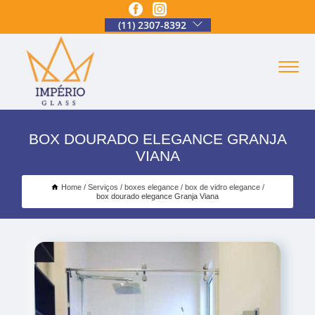
(11) 2307-8392
BOX DOURADO ELEGANCE GRANJA
VIANA
Home
Serviços
boxes elegance
box de vidro elegance
box dourado elegance Granja Viana