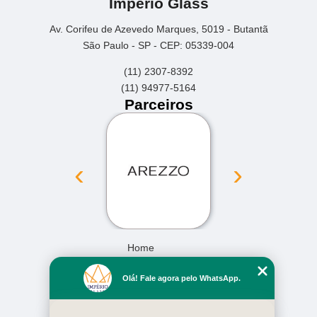
Império Glass
Av. Corifeu de Azevedo Marques, 5019 - Butantã
São Paulo - SP - CEP: 05339-004
(11) 2307-8392
(11) 94977-5164
Parceiros
‹
›
Home
Empresa
Olá! Fale agora pelo WhatsApp.
Missão
Serviços
Contato