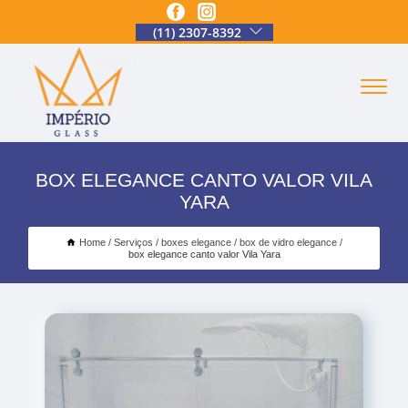
(11) 2307-8392
BOX ELEGANCE CANTO VALOR VILA
YARA
Home
Serviços
boxes elegance
box de vidro elegance
box elegance canto valor Vila Yara