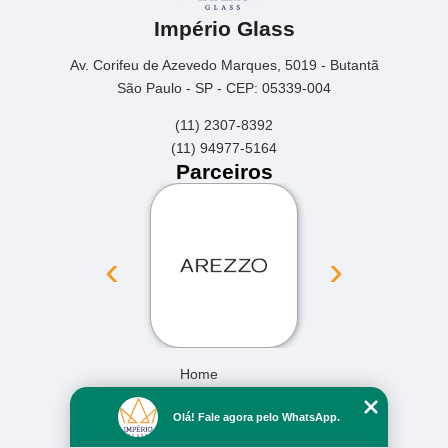
Império Glass
Av. Corifeu de Azevedo Marques, 5019 - Butantã
São Paulo - SP - CEP: 05339-004
(11) 2307-8392
(11) 94977-5164
Parceiros
‹
›
Home
Empresa
Olá! Fale agora pelo WhatsApp.
Missão
Serviços