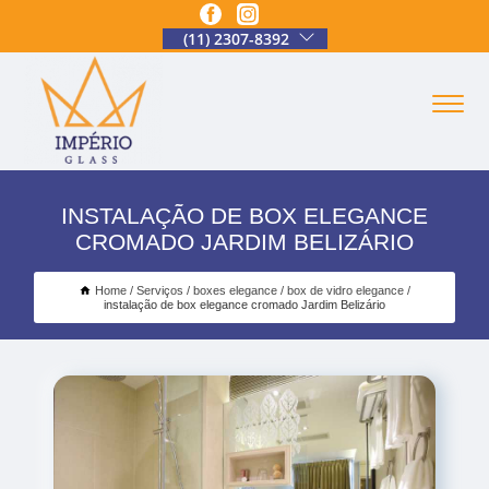
(11) 2307-8392
INSTALAÇÃO DE BOX ELEGANCE
CROMADO JARDIM BELIZÁRIO
Home
Serviços
boxes elegance
box de vidro elegance
instalação de box elegance cromado Jardim Belizário