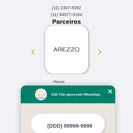
(11) 2307-8392
(11) 94977-5164
Parceiros
‹
›
Home
Empresa
Olá! Fale agora pelo WhatsApp.
Missão
Serviços
Contato
Mapa do site
Mais Serviços