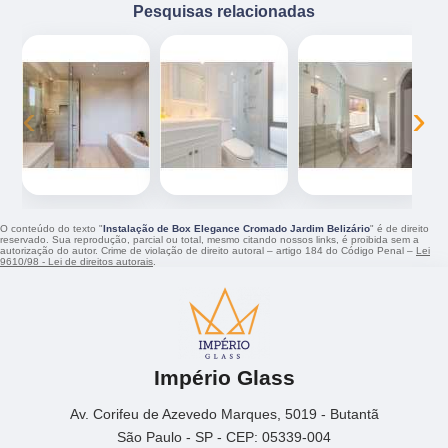
Pesquisas relacionadas
‹
›
O conteúdo do texto "
Instalação de Box Elegance Cromado Jardim Belizário
" é de direito
reservado. Sua reprodução, parcial ou total, mesmo citando nossos links, é proibida sem a
autorização do autor. Crime de violação de direito autoral – artigo 184 do Código Penal –
Lei
9610/98 - Lei de direitos autorais
.
Império Glass
Av. Corifeu de Azevedo Marques, 5019 - Butantã
São Paulo - SP - CEP: 05339-004