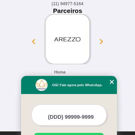
(11) 94977-5164
Parceiros
‹
›
Home
Empresa
Olá! Fale agora pelo WhatsApp.
Missão
Serviços
Contato
Mapa do site
Mais Serviços