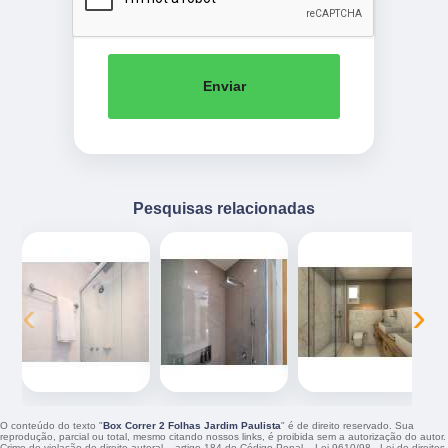
Enviar
Pesquisas relacionadas
‹
›
O conteúdo do texto "
Box Correr 2 Folhas Jardim Paulista
" é de direito reservado. Sua
reprodução, parcial ou total, mesmo citando nossos links, é proibida sem a autorização do autor.
Crime de violação de direito autoral – artigo 184 do Código Penal –
Lei 9610/98 - Lei de direitos