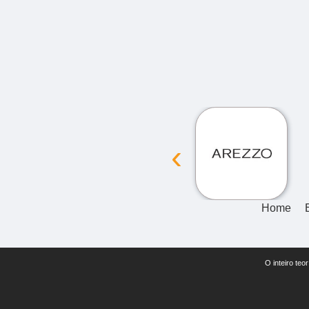
‹
Home
O inteiro teo