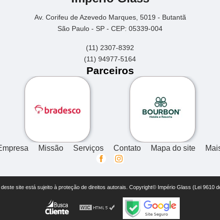
Av. Corifeu de Azevedo Marques, 5019 - Butantã
São Paulo - SP - CEP: 05339-004
(11) 2307-8392
(11) 94977-5164
Parceiros
Empresa
Missão
Serviços
Contato
Mapa do site
Mai
r deste site está sujeito à proteção de direitos autorais. Copyright© Império Glass (Lei 9610 