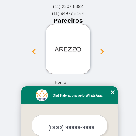
(11) 2307-8392
(11) 94977-5164
Parceiros
‹
›
Home
Empresa
Olá! Fale agora pelo WhatsApp.
Missão
Serviços
Contato
Mapa do site
Mais Serviços