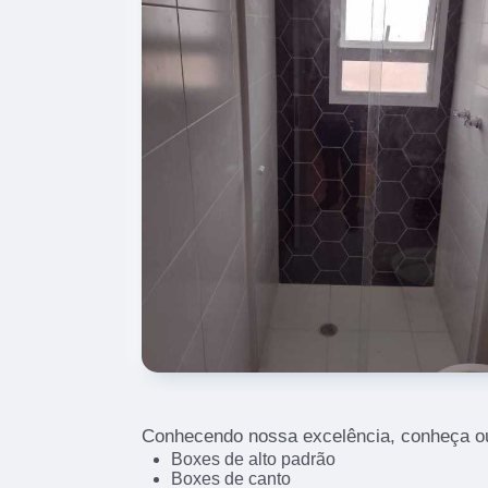
Conhecendo nossa excelência, conheça ou
Boxes de alto padrão
Boxes de canto