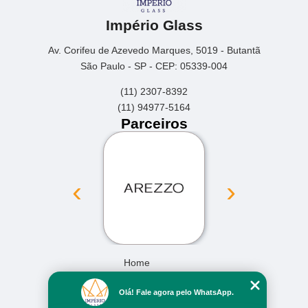
Império Glass
Av. Corifeu de Azevedo Marques, 5019 - Butantã
São Paulo - SP - CEP: 05339-004
(11) 2307-8392
(11) 94977-5164
Parceiros
‹
›
Home
Empresa
Olá! Fale agora pelo WhatsApp.
Missão