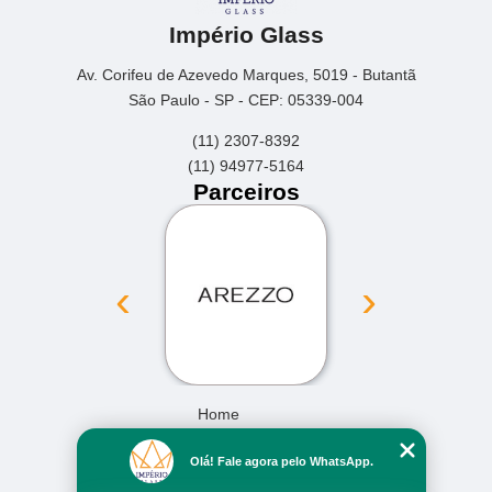
Império Glass
Av. Corifeu de Azevedo Marques, 5019 - Butantã
São Paulo - SP - CEP: 05339-004
(11) 2307-8392
(11) 94977-5164
Parceiros
‹
›
Home
Empresa
Olá! Fale agora pelo WhatsApp.
Missão
Serviços