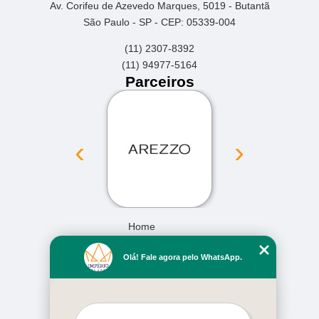
Av. Corifeu de Azevedo Marques, 5019 - Butantã
São Paulo - SP - CEP: 05339-004
(11) 2307-8392
(11) 94977-5164
Parceiros
‹
›
Home
Empresa
Olá! Fale agora pelo WhatsApp.
Missão
Serviços
Contato
Mapa do site