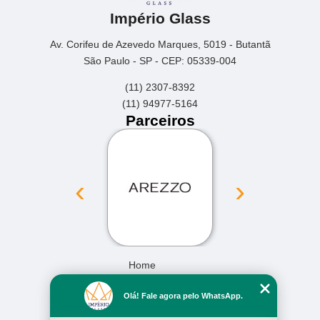
Império Glass
Av. Corifeu de Azevedo Marques, 5019 - Butantã
São Paulo - SP - CEP: 05339-004
(11) 2307-8392
(11) 94977-5164
Parceiros
‹
›
Home
Empresa
Olá! Fale agora pelo WhatsApp.
Missão
Serviços