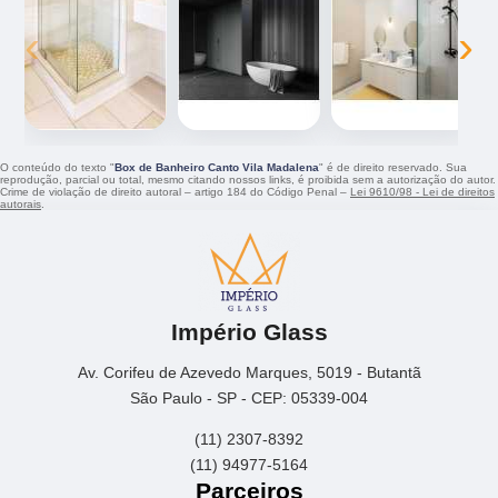
‹
›
O conteúdo do texto "
Box de Banheiro Canto Vila Madalena
" é de direito reservado. Sua
reprodução, parcial ou total, mesmo citando nossos links, é proibida sem a autorização do autor.
Crime de violação de direito autoral – artigo 184 do Código Penal –
Lei 9610/98 - Lei de direitos
autorais
.
Império Glass
Av. Corifeu de Azevedo Marques, 5019 - Butantã
São Paulo - SP - CEP: 05339-004
(11) 2307-8392
(11) 94977-5164
Parceiros