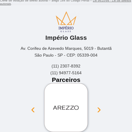
Crime de violação de direito autoral – artigo 184 do Código Penal –
Lei 9610/98 - Lei de direitos
autorais
.
Império Glass
Av. Corifeu de Azevedo Marques, 5019 - Butantã
São Paulo - SP - CEP: 05339-004
(11) 2307-8392
(11) 94977-5164
Parceiros
‹
›