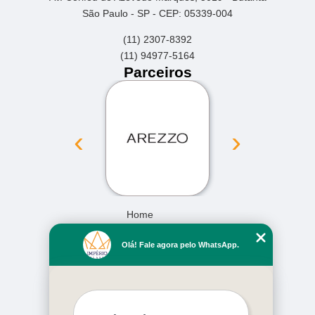
São Paulo - SP - CEP: 05339-004
(11) 2307-8392
(11) 94977-5164
Parceiros
‹
›
Home
Empresa
Olá! Fale agora pelo WhatsApp.
Missão
Serviços
Contato
Mapa do site
Mais Serviços