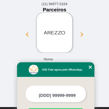
(11) 94977-5164
Parceiros
‹
›
Home
Empresa
Olá! Fale agora pelo WhatsApp.
Missão
Serviços
Contato
Mapa do site
Mais Serviços