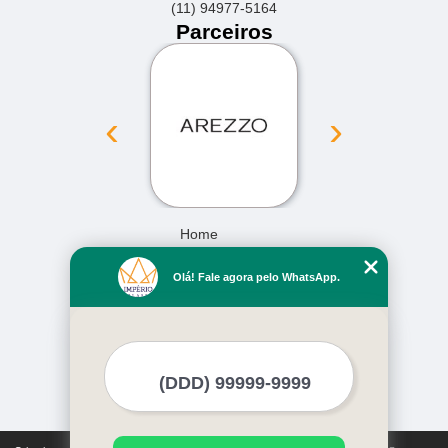
(11) 94977-5164
Parceiros
‹
›
Home
Empresa
Olá! Fale agora pelo WhatsApp.
Missão
Serviços
Contato
Mapa do site
Mais Serviços