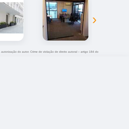
›
 autorização do autor. Crime de violação de direito autoral – artigo 184 do