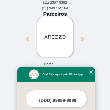
(11) 2307-8392
(11) 94977-5164
Parceiros
‹
›
Home
Empresa
Olá! Fale agora pelo WhatsApp.
Missão
Serviços
Contato
Mapa do site
Mais Serviços