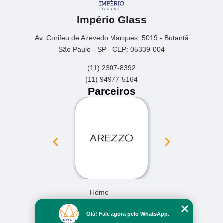
Império Glass
Av. Corifeu de Azevedo Marques, 5019 - Butantã
São Paulo - SP - CEP: 05339-004
(11) 2307-8392
(11) 94977-5164
Parceiros
‹
›
Home
Empresa
Olá! Fale agora pelo WhatsApp.
Missão