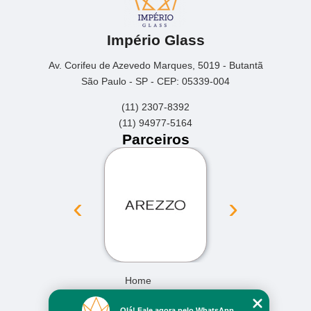
Império Glass
Av. Corifeu de Azevedo Marques, 5019 - Butantã
São Paulo - SP - CEP: 05339-004
(11) 2307-8392
(11) 94977-5164
Parceiros
‹
›
Home
Empresa
Olá! Fale agora pelo WhatsApp.