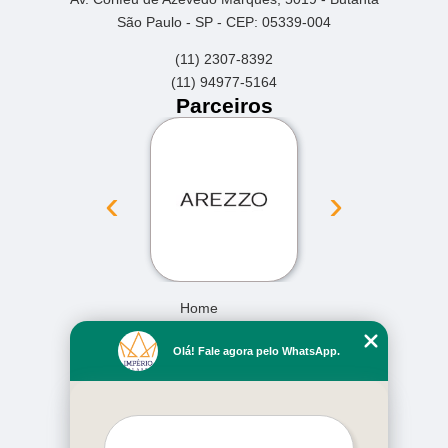
São Paulo - SP - CEP: 05339-004
(11) 2307-8392
(11) 94977-5164
Parceiros
‹
›
Home
Empresa
Olá! Fale agora pelo WhatsApp.
Missão
Serviços
Contato
Mapa do site
Mais Serviços