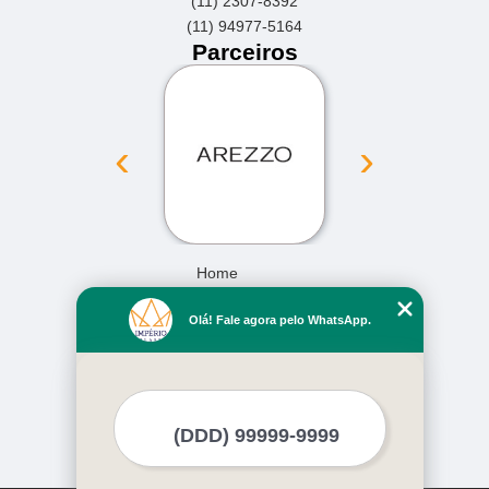
(11) 2307-8392
(11) 94977-5164
Parceiros
‹
›
Home
Empresa
Olá! Fale agora pelo WhatsApp.
Missão
Serviços
Contato
Mapa do site
Mais Serviços