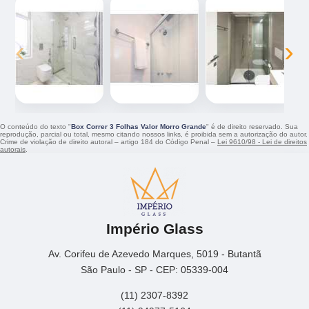
‹
›
O conteúdo do texto "
Box Correr 3 Folhas Valor Morro Grande
" é de direito reservado. Sua
reprodução, parcial ou total, mesmo citando nossos links, é proibida sem a autorização do autor.
Crime de violação de direito autoral – artigo 184 do Código Penal –
Lei 9610/98 - Lei de direitos
autorais
.
Império Glass
Av. Corifeu de Azevedo Marques, 5019 - Butantã
São Paulo - SP - CEP: 05339-004
(11) 2307-8392