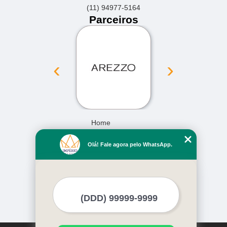
(11) 94977-5164
Parceiros
‹
›
Home
Empresa
Olá! Fale agora pelo WhatsApp.
Missão
Serviços
Contato
Mapa do site
Mais Serviços