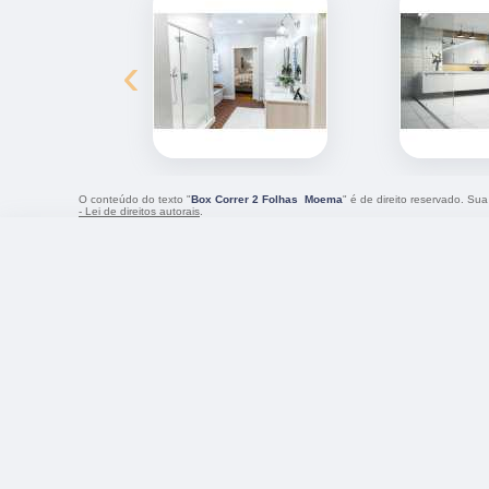
‹
O conteúdo do texto "
Box Correr 2 Folhas Moema
" é de direito reservado. Su
- Lei de direitos autorais
.