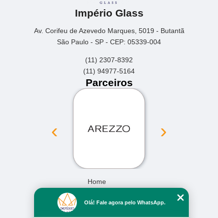
Império Glass
Av. Corifeu de Azevedo Marques, 5019 - Butantã
São Paulo - SP - CEP: 05339-004
(11) 2307-8392
(11) 94977-5164
Parceiros
‹
›
Home
Empresa
Olá! Fale agora pelo WhatsApp.
Missão
Serviços