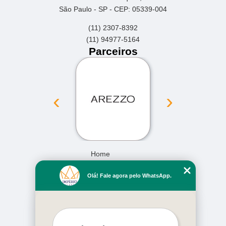
São Paulo - SP - CEP: 05339-004
(11) 2307-8392
(11) 94977-5164
Parceiros
‹
›
Home
Empresa
Olá! Fale agora pelo WhatsApp.
Missão
Serviços
Contato
Mapa do site
Mais Serviços