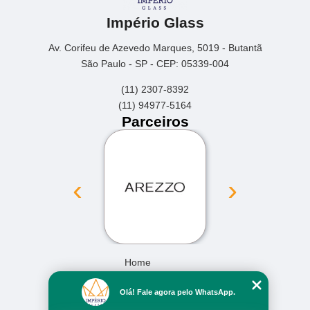
Império Glass
Av. Corifeu de Azevedo Marques, 5019 - Butantã
São Paulo - SP - CEP: 05339-004
(11) 2307-8392
(11) 94977-5164
Parceiros
‹
›
Home
Empresa
Olá! Fale agora pelo WhatsApp.
Missão