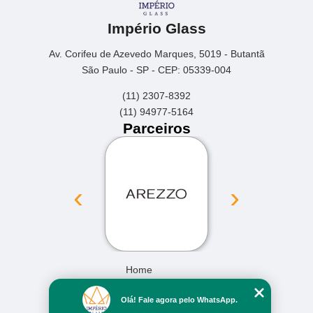
Império Glass
Av. Corifeu de Azevedo Marques, 5019 - Butantã
São Paulo - SP - CEP: 05339-004
(11) 2307-8392
(11) 94977-5164
Parceiros
‹
›
Home
Empresa
Olá! Fale agora pelo WhatsApp.
Missão